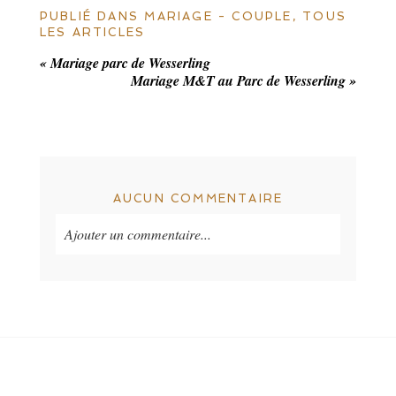
PUBLIÉ DANS
MARIAGE - COUPLE
,
TOUS
LES ARTICLES
«
Mariage parc de Wesserling
Mariage M&T au Parc de Wesserling
»
AUCUN COMMENTAIRE
Ajouter un commentaire...
Your email is
never
published or shared. les
champs requis sont indiqués *